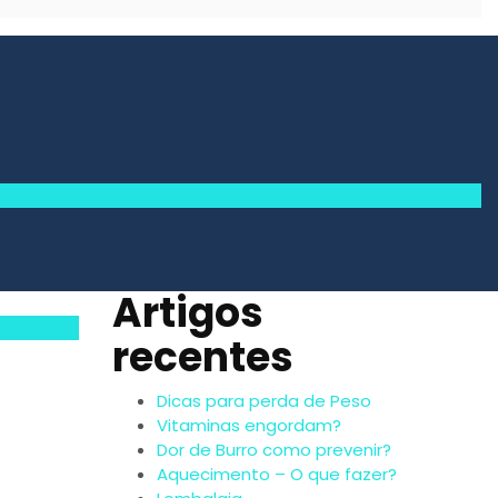
Artigos
recentes
Dicas para perda de Peso
Vitaminas engordam?
Dor de Burro como prevenir?
Aquecimento – O que fazer?