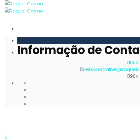
Informação de Conta
964
personatrainer@raquel
964
0