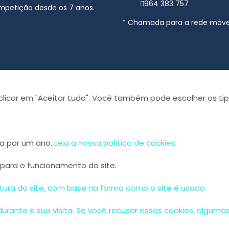
964 383 757
mpetição desde os 7 anos.​
* Chamada para a rede móve
licar em "Aceitar tudo". Você também pode escolher os tip
va por um ano.
Leia a nossa política de cookies
 para o funcionamento do site.
tura do site, com base na forma como o site é usado.
urante a sua visita. Se você recusar esses cookies, alguma