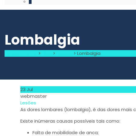
Lombalgia
Raquel Carmo
>
Blog
>
Lesões
>
Lombalgia
23
Jul
webmaster
Lesões
As dores lombares (lombalgia), é das dores mais 
Existe inúmeras causas possíveis tais como:
Falta de mobilidade de anca;