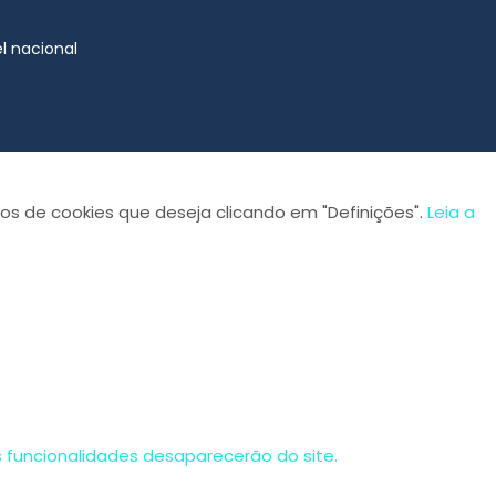
l nacional
os de cookies que deseja clicando em "Definições".
Leia a
s funcionalidades desaparecerão do site.