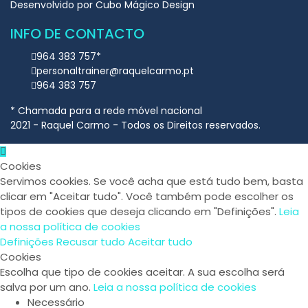
Desenvolvido por
Cubo Mágico Design
INFO DE CONTACTO
964 383 757*
personaltrainer@raquelcarmo.pt
964 383 757
* Chamada para a rede móvel nacional
2021 - Raquel Carmo - Todos os Direitos reservados.
Cookies
Servimos cookies. Se você acha que está tudo bem, basta
clicar em "Aceitar tudo". Você também pode escolher os
tipos de cookies que deseja clicando em "Definições".
Leia
a nossa política de cookies
Definições
Recusar tudo
Aceitar tudo
Cookies
Escolha que tipo de cookies aceitar. A sua escolha será
salva por um ano.
Leia a nossa política de cookies
Necessário