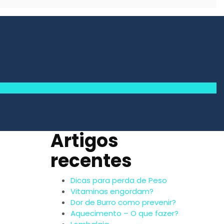
Artigos
recentes
Dicas para perda de Peso
Vitaminas engordam?
Dor de Burro como prevenir?
Aquecimento – O que fazer?