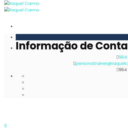
Informação de Conta
964
personatrainer@raquel
964
0