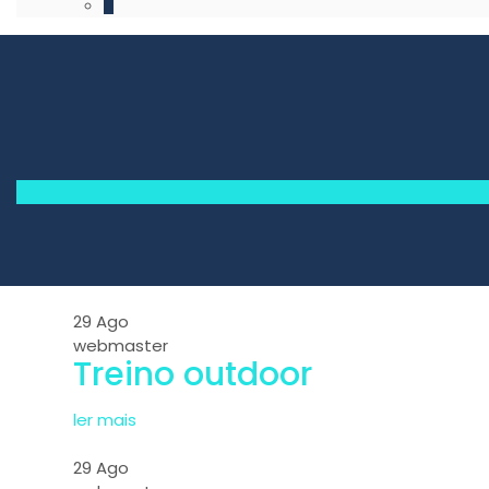
29
Ago
webmaster
Treino outdoor
ler mais
29
Ago