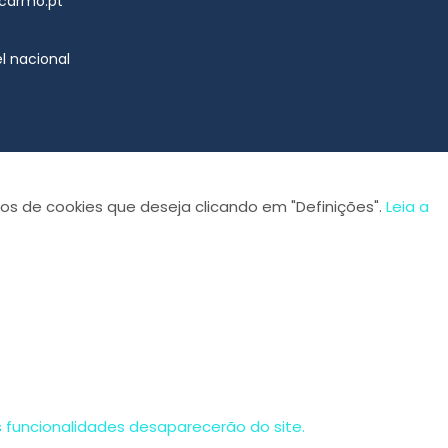
lcarmo.pt
l nacional
os de cookies que deseja clicando em "Definições".
Leia a
s funcionalidades desaparecerão do site.