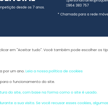
personaltrainer@raque
964 383 757
mpetição desde os 7 anos.​
* Chamada para a rede móve
licar em "Aceitar tudo". Você também pode escolher os tip
va por um ano.
Leia a nossa política de cookies
 para o funcionamento do site.
tura do site, com base na forma como o site é usado.
urante a sua visita. Se você recusar esses cookies, alguma