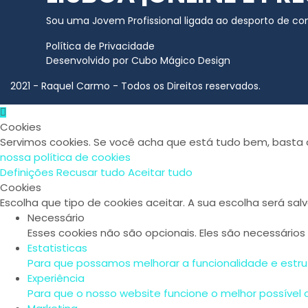
Sou uma Jovem Profissional ligada ao desporto de co
Política de Privacidade
Desenvolvido por
Cubo Mágico Design
2021 - Raquel Carmo - Todos os Direitos reservados.
Cookies
Servimos cookies. Se você acha que está tudo bem, basta c
nossa política de cookies
Definições
Recusar tudo
Aceitar tudo
Cookies
Escolha que tipo de cookies aceitar. A sua escolha será sal
Necessário
Esses cookies não são opcionais. Eles são necessários
Estatisticas
Para que possamos melhorar a funcionalidade e estru
Experiência
Para que o nosso website funcione o melhor possível d