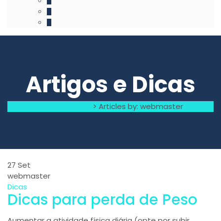
Artigos e Dicas
Raquel Carmo
>
Articles by: webmaster
27
Set
webmaster
Dicas
Dicas para perda de Peso
Aumentar a atividade física diária (opte por subir