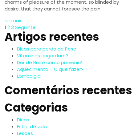
charms of pleasure of the moment, so blinded by
desire, that they cannot foresee the pain
ler mais
Paginação
1
2
3
Seguinte
Artigos recentes
dos
Dicas para perda de Peso
conteúdos
Vitaminas engordam?
Dor de Burro como prevenir?
Aquecimento – O que fazer?
Lombalgia
Comentários recentes
Categorias
Dicas
Estilo de vida
Lesões