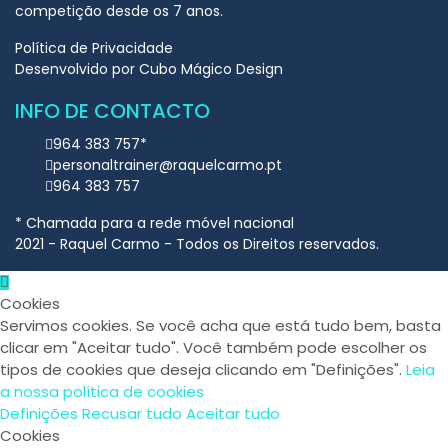
competição desde os 7 anos.​
Política de Privacidade
Desenvolvido por
Cubo Mágico Design
INFO DE CONTACTO
964 383 757*
personaltrainer@raquelcarmo.pt
964 383 757
* Chamada para a rede móvel nacional
2021 - Raquel Carmo - Todos os Direitos reservados.
Cookies
Servimos cookies. Se você acha que está tudo bem, basta
clicar em "Aceitar tudo". Você também pode escolher os
tipos de cookies que deseja clicando em "Definições".
Leia
a nossa política de cookies
Definições
Recusar tudo
Aceitar tudo
Cookies